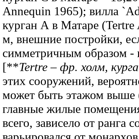
Annequin
1965); вилла `
Ad
курган А в Матаре (
Tertre
м, внешние постройки, ес
симметричным образом - п
[**
Tertre
– фр. холм, кург
этих сооружений, вероятн
может быть этажом выше 
главные жилые помещения.
всего, зависело от ранга 
варьировался от монархов