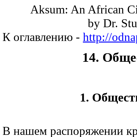
Aksum: An African Civ
by Dr. St
К оглавлению -
http://odn
14. Обще
1. Общес
В нашем распоряжении кр