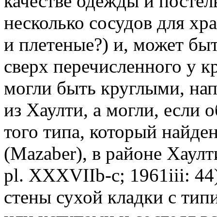
качестве одежды и посте
несколько сосудов для хр
и плетеные?) и, может бы
сверх перечисленного у к
могли быть круглыми, на
из Хаулти, а могли, если 
того типа, который найде
(
Mazaber
), в районе Хаул
pl
.
XXXVIIb-c; 1961iii: 44
стены сухой кладки с ти