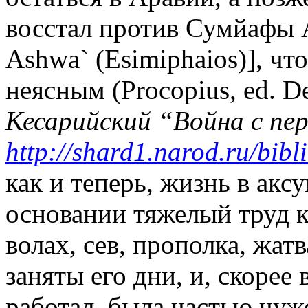
восстал против Сумйафы 
Ashwa
` (
Esimiphaios
)], чт
неясным (
Procopius
,
ed
.
D
Кесарийский “Война с пе
http
://
shard
1.
narod
.
ru
/
bibl
как и теперь, жизнь в акс
основании тяжелый труд к
волах, сев, прополка, жат
заняты его дни, и, скорее 
работал, была частью чуж