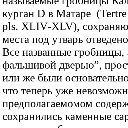
называемые гробницы Кале
курган
D
в Матаре
(
Tertre
pls
.
XLIV
-
XLV
), сохраня
места под утварь отведен
Все названные гробницы,
фальшивой дверью”, прос
или же были основательно
что теперь уже невозможн
предполагаемомом содерж
сохранились каменные сарк