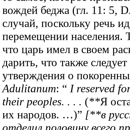
вождей беджа (гл. 11: 5,
D
случай, поскольку речь и
перемещении населения. Т
что царь имел в своем ра
дарить, что также следуе
утверждения о покоренны
Adulitanum
: “
I
reserved
fo
their
peoples
. . . .
(
**
Я ост
их народов. …)”
[**в русс
отделил половину всего 