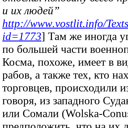
и их людей”
http
://
www
.
vostlit
.
info
/
Text
id
=1773
] Там же иногда 
по большей части военно
Косма, похоже, имеет в в
рабов, а также тех, кто н
торговцев, происходили из
говоря, из западного Суд
или Сомали (
Wolska
-
Conu
предположить, что на их