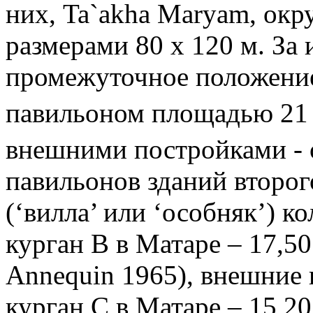
них,
Ta
`
akha
Maryam
, ок
размерами 80 х 120 м. З
промежуточное положение
павильоном площадью
2
внешними постройками - 
павильонов зданий второго
(‘вилла’ или ‘особняк’) к
курган
B
в Матаре – 17,50
Annequin
1965), внешние 
курган С в Матаре – 15,20